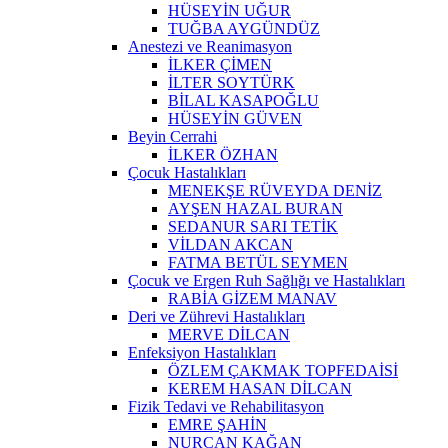
HÜSEYİN UĞUR
TUĞBA AYGÜNDÜZ
Anestezi ve Reanimasyon
İLKER ÇİMEN
İLTER SOYTÜRK
BİLAL KASAPOĞLU
HÜSEYİN GÜVEN
Beyin Cerrahi
İLKER ÖZHAN
Çocuk Hastalıkları
MENEKŞE RÜVEYDA DENİZ
AYŞEN HAZAL BURAN
SEDANUR SARI TETİK
VİLDAN AKCAN
FATMA BETÜL SEYMEN
Çocuk ve Ergen Ruh Sağlığı ve Hastalıkları
RABİA GİZEM MANAV
Deri ve Zührevi Hastalıkları
MERVE DİLCAN
Enfeksiyon Hastalıkları
ÖZLEM ÇAKMAK TOPFEDAİSİ
KEREM HASAN DİLCAN
Fizik Tedavi ve Rehabilitasyon
EMRE ŞAHİN
NURCAN KAĞAN