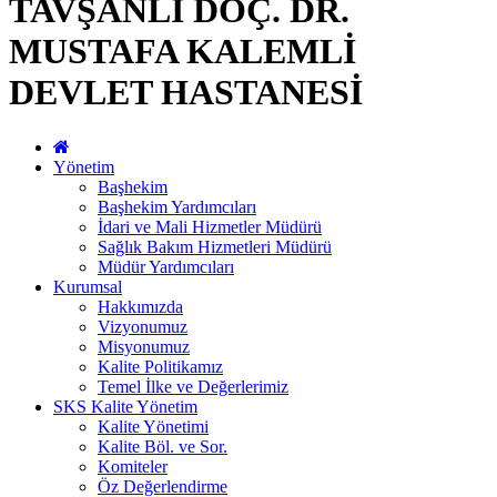
TAVŞANLI DOÇ. DR.
MUSTAFA KALEMLİ
DEVLET HASTANESİ
Yönetim
Başhekim
Başhekim Yardımcıları
İdari ve Mali Hizmetler Müdürü
Sağlık Bakım Hizmetleri Müdürü
Müdür Yardımcıları
Kurumsal
Hakkımızda
Vizyonumuz
Misyonumuz
Kalite Politikamız
Temel İlke ve Değerlerimiz
SKS Kalite Yönetim
Kalite Yönetimi
Kalite Böl. ve Sor.
Komiteler
Öz Değerlendirme