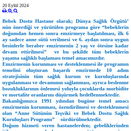
20 Eylül 2024
Bebek Dostu Hastane olarak; Dünya Sağlık Örgütü’
nün önerdiği ve yürütülen programa göre “bebeklerin
doğumdan hemen sonra emzirmeye başlatılması, ilk 6
ay sadece anne sütü verilmesi ve 6. aydan sonra uygun
besinlerle beraber emzirmenin 2 yaş ve ötesine kadar
devam ettirilmesi” ve bu şekilde tüm bebeklerin
yaşama sağlıklı başlaması temel amacımızdır.
Emzirmenin korunması ve desteklenmesi ile programın
temelini oluşturan başarılı emzirmede 10 adım
stratejisinin tüm sağlık kurum ve kuruluşlarında
uygulanması ve devamının sağlanması, ayrıca beslenme
bozukluklarının önlemesi yoluyla çocuklarda morbidite
ve mortalite oranlarını düşürmek hedeflenmektedir.
Bakanlığımızca 1991 yılından bugüne temel amacı
emzirmenin korunması, özendirilmesi ve desteklenmesi
olan “Anne Sütünün Teşviki ve Bebek Dostu Sağlık
Kuruluşları Programı” sürdürülmektedir.
Doğum hizmeti veren hastanelerden; gebeliklerinden