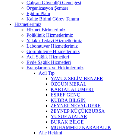
Çalışan Güvenliği Genelgesi
Organizasyon Şeması
Eğitim Planı
Kalite Birimi Görev Tanımı
Hizmetlerimiz
Hizmet Birimlerimiz
Poliklinik Hizmetlerimiz
Yataklı Tedavi Hizmetlerimiz
Laboratuvar Hizmetlerimiz
Görüntüleme Hizmetlerimiz
Acil Sağlık Hizmetleri
Evde Sağlık Hizmetleri
Branşlarımız ve Hekimlerimiz
Acil Tıp
YAVUZ SELİM BENZER
ÖZGÜN MERAL
KARTAL ALUMERT
EŞREF GENÇ
KÜBRA BİLGİN
ZEYNEP NEVAL DERE
ZEYNEP KÜÇÜKBURSA
YUSUF ATALAR
BURAK BİLGE
MUHAMMED KARABALIK
Aile Hekimi