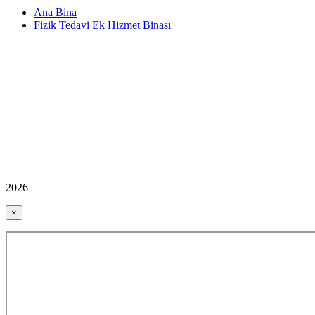
Ana Bina
Fizik Tedavi Ek Hizmet Binası
2026
×