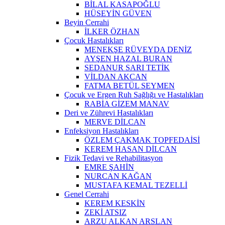
BİLAL KASAPOĞLU
HÜSEYİN GÜVEN
Beyin Cerrahi
İLKER ÖZHAN
Çocuk Hastalıkları
MENEKŞE RÜVEYDA DENİZ
AYŞEN HAZAL BURAN
SEDANUR SARI TETİK
VİLDAN AKCAN
FATMA BETÜL SEYMEN
Çocuk ve Ergen Ruh Sağlığı ve Hastalıkları
RABİA GİZEM MANAV
Deri ve Zührevi Hastalıkları
MERVE DİLCAN
Enfeksiyon Hastalıkları
ÖZLEM ÇAKMAK TOPFEDAİSİ
KEREM HASAN DİLCAN
Fizik Tedavi ve Rehabilitasyon
EMRE ŞAHİN
NURCAN KAĞAN
MUSTAFA KEMAL TEZELLİ
Genel Cerrahi
KEREM KESKİN
ZEKİ ATSIZ
ARZU ALKAN ARSLAN