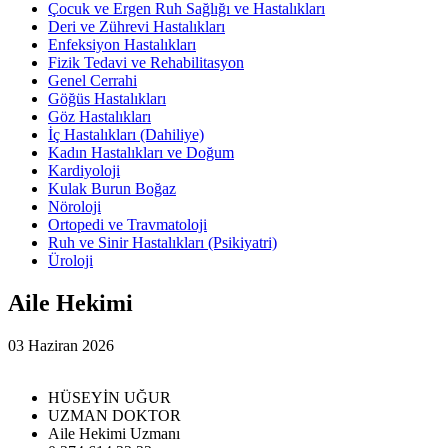
Çocuk ve Ergen Ruh Sağlığı ve Hastalıkları
Deri ve Zührevi Hastalıkları
Enfeksiyon Hastalıkları
Fizik Tedavi ve Rehabilitasyon
Genel Cerrahi
Göğüs Hastalıkları
Göz Hastalıkları
İç Hastalıkları (Dahiliye)
Kadın Hastalıkları ve Doğum
Kardiyoloji
Kulak Burun Boğaz
Nöroloji
Ortopedi ve Travmatoloji
Ruh ve Sinir Hastalıkları (Psikiyatri)
Üroloji
Aile Hekimi
03 Haziran 2026
HÜSEYİN UĞUR
UZMAN DOKTOR
Aile Hekimi Uzmanı