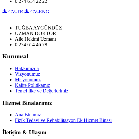
0 274 614 22 22
CV-TR
CV-ENG
TUĞBA AYGÜNDÜZ
UZMAN DOKTOR
Aile Hekimi Uzmanı
0 274 614 46 78
Kurumsal
Hakkımızda
Vizyonumuz
Misyonumuz
Kalite Politikamız
Temel İlke ve Değerlerimiz
Hizmet Binalarımız
Ana Binamız
Fizik Tedavi ve Rehabilitasyon Ek Hizmet Binası
İletişim & Ulaşım