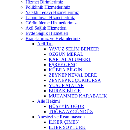
Hizmet Birimlerimiz
Poliklinik Hizmetlerimiz
Yataklı Tedavi Hizmetlerimiz
Laboratuvar Hizmetlerimiz
Görüntüleme Hizmetlerimiz
Acil Sağlık Hizmetleri
Evde Sağlık Hizmetleri
Branşlarımız ve Hekimlerimiz
Acil Tıp
YAVUZ SELİM BENZER
ÖZGÜN MERAL
KARTAL ALUMERT
EŞREF GENÇ
KÜBRA BİLGİN
ZEYNEP NEVAL DERE
ZEYNEP KÜÇÜKBURSA
YUSUF ATALAR
BURAK BİLGE
MUHAMMED KARABALIK
Aile Hekimi
HÜSEYİN UĞUR
TUĞBA AYGÜNDÜZ
Anestezi ve Reanimasyon
İLKER ÇİMEN
İLTER SOYTÜRK