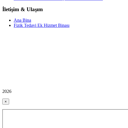
İletişim & Ulaşım
Ana Bina
Fizik Tedavi Ek Hizmet Binası
2026
×