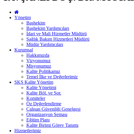
Yönetim
Başhekim
Başhekim Yardımcıları
İdari ve Mali Hizmetler Müdürü
Sağlık Bakım Hizmetleri Müdürü
Müdür Yardımcıları
Kurumsal
Hakkımızda
Vizyonumuz
Misyonumuz
Kalite Politikamız
Temel İlke ve Değerlerimiz
SKS Kalite Yönetim
Kalite Yönetimi
Kalite Böl. ve Sor.
Komiteler
Öz Değerlendirme
Çalışan Güvenliği Genelgesi
Organizasyon Şeması
Eğitim Planı
Kalite Birimi Görev Tanımı
Hizmetlerimiz