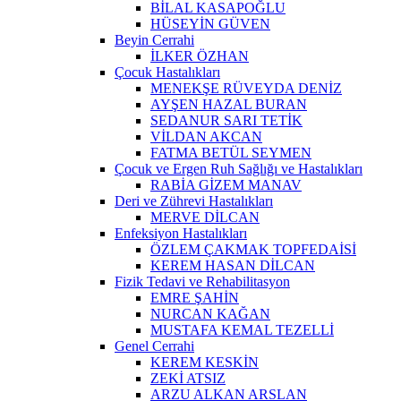
BİLAL KASAPOĞLU
HÜSEYİN GÜVEN
Beyin Cerrahi
İLKER ÖZHAN
Çocuk Hastalıkları
MENEKŞE RÜVEYDA DENİZ
AYŞEN HAZAL BURAN
SEDANUR SARI TETİK
VİLDAN AKCAN
FATMA BETÜL SEYMEN
Çocuk ve Ergen Ruh Sağlığı ve Hastalıkları
RABİA GİZEM MANAV
Deri ve Zührevi Hastalıkları
MERVE DİLCAN
Enfeksiyon Hastalıkları
ÖZLEM ÇAKMAK TOPFEDAİSİ
KEREM HASAN DİLCAN
Fizik Tedavi ve Rehabilitasyon
EMRE ŞAHİN
NURCAN KAĞAN
MUSTAFA KEMAL TEZELLİ
Genel Cerrahi
KEREM KESKİN
ZEKİ ATSIZ
ARZU ALKAN ARSLAN