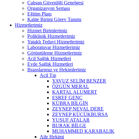
Çalışan Güvenliği Genelgesi
Organizasyon Şeması
Eğitim Planı
Kalite Birimi Görev Tanımı
Hizmetlerimiz
Hizmet Birimlerimiz
Poliklinik Hizmetlerimiz
Yataklı Tedavi Hizmetlerimiz
Laboratuvar Hizmetlerimiz
Görüntüleme Hizmetlerimiz
Acil Sağlık Hizmetleri
Evde Sağlık Hizmetleri
Branşlarımız ve Hekimlerimiz
Acil Tıp
YAVUZ SELİM BENZER
ÖZGÜN MERAL
KARTAL ALUMERT
EŞREF GENÇ
KÜBRA BİLGİN
ZEYNEP NEVAL DERE
ZEYNEP KÜÇÜKBURSA
YUSUF ATALAR
BURAK BİLGE
MUHAMMED KARABALIK
Aile Hekimi