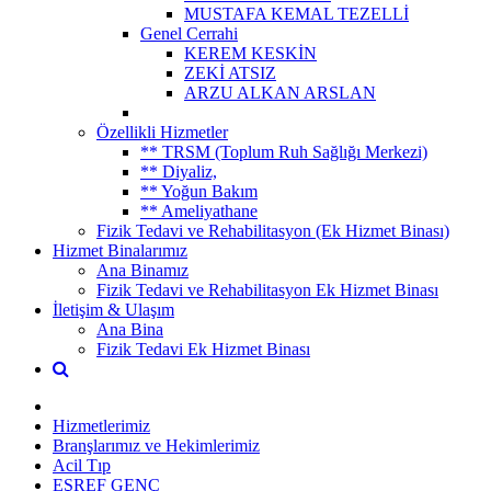
MUSTAFA KEMAL TEZELLİ
Genel Cerrahi
KEREM KESKİN
ZEKİ ATSIZ
ARZU ALKAN ARSLAN
Özellikli Hizmetler
** TRSM (Toplum Ruh Sağlığı Merkezi)
** Diyaliz,
** Yoğun Bakım
** Ameliyathane
Fizik Tedavi ve Rehabilitasyon (Ek Hizmet Binası)
Hizmet Binalarımız
Ana Binamız
Fizik Tedavi ve Rehabilitasyon Ek Hizmet Binası
İletişim & Ulaşım
Ana Bina
Fizik Tedavi Ek Hizmet Binası
Hizmetlerimiz
Branşlarımız ve Hekimlerimiz
Acil Tıp
EŞREF GENÇ