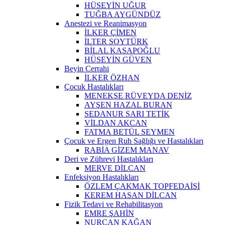
HÜSEYİN UĞUR
TUĞBA AYGÜNDÜZ
Anestezi ve Reanimasyon
İLKER ÇİMEN
İLTER SOYTÜRK
BİLAL KASAPOĞLU
HÜSEYİN GÜVEN
Beyin Cerrahi
İLKER ÖZHAN
Çocuk Hastalıkları
MENEKŞE RÜVEYDA DENİZ
AYŞEN HAZAL BURAN
SEDANUR SARI TETİK
VİLDAN AKCAN
FATMA BETÜL SEYMEN
Çocuk ve Ergen Ruh Sağlığı ve Hastalıkları
RABİA GİZEM MANAV
Deri ve Zührevi Hastalıkları
MERVE DİLCAN
Enfeksiyon Hastalıkları
ÖZLEM ÇAKMAK TOPFEDAİSİ
KEREM HASAN DİLCAN
Fizik Tedavi ve Rehabilitasyon
EMRE ŞAHİN
NURCAN KAĞAN