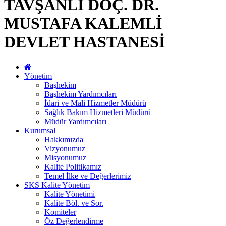
TAVŞANLI DOÇ. DR.
MUSTAFA KALEMLİ
DEVLET HASTANESİ
Yönetim
Başhekim
Başhekim Yardımcıları
İdari ve Mali Hizmetler Müdürü
Sağlık Bakım Hizmetleri Müdürü
Müdür Yardımcıları
Kurumsal
Hakkımızda
Vizyonumuz
Misyonumuz
Kalite Politikamız
Temel İlke ve Değerlerimiz
SKS Kalite Yönetim
Kalite Yönetimi
Kalite Böl. ve Sor.
Komiteler
Öz Değerlendirme