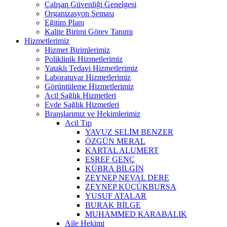
Çalışan Güvenliği Genelgesi
Organizasyon Şeması
Eğitim Planı
Kalite Birimi Görev Tanımı
Hizmetlerimiz
Hizmet Birimlerimiz
Poliklinik Hizmetlerimiz
Yataklı Tedavi Hizmetlerimiz
Laboratuvar Hizmetlerimiz
Görüntüleme Hizmetlerimiz
Acil Sağlık Hizmetleri
Evde Sağlık Hizmetleri
Branşlarımız ve Hekimlerimiz
Acil Tıp
YAVUZ SELİM BENZER
ÖZGÜN MERAL
KARTAL ALUMERT
EŞREF GENÇ
KÜBRA BİLGİN
ZEYNEP NEVAL DERE
ZEYNEP KÜÇÜKBURSA
YUSUF ATALAR
BURAK BİLGE
MUHAMMED KARABALIK
Aile Hekimi