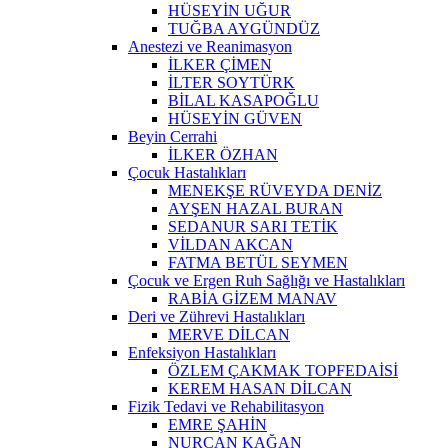
HÜSEYİN UĞUR
TUĞBA AYGÜNDÜZ
Anestezi ve Reanimasyon
İLKER ÇİMEN
İLTER SOYTÜRK
BİLAL KASAPOĞLU
HÜSEYİN GÜVEN
Beyin Cerrahi
İLKER ÖZHAN
Çocuk Hastalıkları
MENEKŞE RÜVEYDA DENİZ
AYŞEN HAZAL BURAN
SEDANUR SARI TETİK
VİLDAN AKCAN
FATMA BETÜL SEYMEN
Çocuk ve Ergen Ruh Sağlığı ve Hastalıkları
RABİA GİZEM MANAV
Deri ve Zührevi Hastalıkları
MERVE DİLCAN
Enfeksiyon Hastalıkları
ÖZLEM ÇAKMAK TOPFEDAİSİ
KEREM HASAN DİLCAN
Fizik Tedavi ve Rehabilitasyon
EMRE ŞAHİN
NURCAN KAĞAN