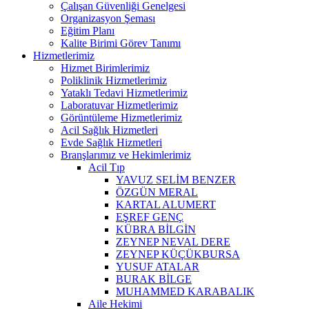
Çalışan Güvenliği Genelgesi
Organizasyon Şeması
Eğitim Planı
Kalite Birimi Görev Tanımı
Hizmetlerimiz
Hizmet Birimlerimiz
Poliklinik Hizmetlerimiz
Yataklı Tedavi Hizmetlerimiz
Laboratuvar Hizmetlerimiz
Görüntüleme Hizmetlerimiz
Acil Sağlık Hizmetleri
Evde Sağlık Hizmetleri
Branşlarımız ve Hekimlerimiz
Acil Tıp
YAVUZ SELİM BENZER
ÖZGÜN MERAL
KARTAL ALUMERT
EŞREF GENÇ
KÜBRA BİLGİN
ZEYNEP NEVAL DERE
ZEYNEP KÜÇÜKBURSA
YUSUF ATALAR
BURAK BİLGE
MUHAMMED KARABALIK
Aile Hekimi