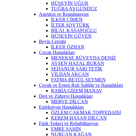
HÜSEYİN UĞUR
TUĞBA AYGÜNDÜZ
Anestezi ve Reanimasyon
İLKER ÇİMEN
İLTER SOYTÜRK
BİLAL KASAPOĞLU
HÜSEYİN GÜVEN
Beyin Cerrahi
İLKER ÖZHAN
Çocuk Hastalıkları
MENEKŞE RÜVEYDA DENİZ
AYŞEN HAZAL BURAN
SEDANUR SARI TETİK
VİLDAN AKCAN
FATMA BETÜL SEYMEN
Çocuk ve Ergen Ruh Sağlığı ve Hastalıkları
RABİA GİZEM MANAV
Deri ve Zührevi Hastalıkları
MERVE DİLCAN
Enfeksiyon Hastalıkları
ÖZLEM ÇAKMAK TOPFEDAİSİ
KEREM HASAN DİLCAN
Fizik Tedavi ve Rehabilitasyon
EMRE ŞAHİN
NURCAN KAĞAN