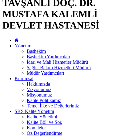
TAVŞANLI DOÇ. DR.
MUSTAFA KALEMLİ
DEVLET HASTANESİ
Yönetim
Başhekim
Başhekim Yardımcıları
İdari ve Mali Hizmetler Müdürü
Sağlık Bakım Hizmetleri Müdürü
Müdür Yardımcıları
Kurumsal
Hakkımızda
Vizyonumuz
Misyonumuz
Kalite Politikamız
Temel İlke ve Değerlerimiz
SKS Kalite Yönetim
Kalite Yönetimi
Kalite Böl. ve Sor.
Komiteler
Öz Değerlendirme