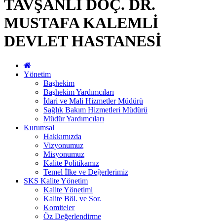
TAVŞANLI DOÇ. DR.
MUSTAFA KALEMLİ
DEVLET HASTANESİ
Yönetim
Başhekim
Başhekim Yardımcıları
İdari ve Mali Hizmetler Müdürü
Sağlık Bakım Hizmetleri Müdürü
Müdür Yardımcıları
Kurumsal
Hakkımızda
Vizyonumuz
Misyonumuz
Kalite Politikamız
Temel İlke ve Değerlerimiz
SKS Kalite Yönetim
Kalite Yönetimi
Kalite Böl. ve Sor.
Komiteler
Öz Değerlendirme