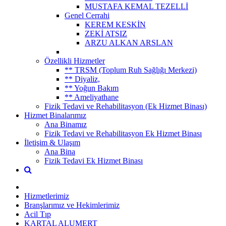
MUSTAFA KEMAL TEZELLİ
Genel Cerrahi
KEREM KESKİN
ZEKİ ATSIZ
ARZU ALKAN ARSLAN
Özellikli Hizmetler
** TRSM (Toplum Ruh Sağlığı Merkezi)
** Diyaliz,
** Yoğun Bakım
** Ameliyathane
Fizik Tedavi ve Rehabilitasyon (Ek Hizmet Binası)
Hizmet Binalarımız
Ana Binamız
Fizik Tedavi ve Rehabilitasyon Ek Hizmet Binası
İletişim & Ulaşım
Ana Bina
Fizik Tedavi Ek Hizmet Binası
Hizmetlerimiz
Branşlarımız ve Hekimlerimiz
Acil Tıp
KARTAL ALUMERT