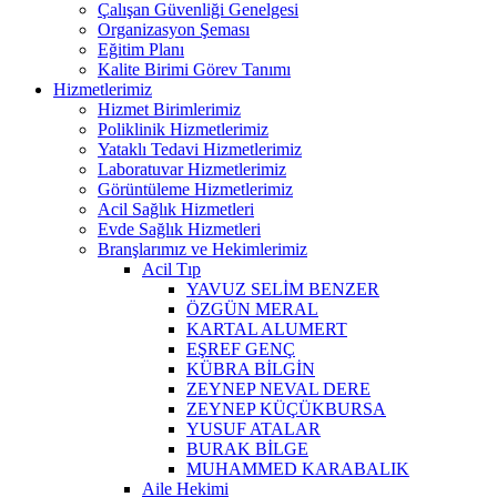
Çalışan Güvenliği Genelgesi
Organizasyon Şeması
Eğitim Planı
Kalite Birimi Görev Tanımı
Hizmetlerimiz
Hizmet Birimlerimiz
Poliklinik Hizmetlerimiz
Yataklı Tedavi Hizmetlerimiz
Laboratuvar Hizmetlerimiz
Görüntüleme Hizmetlerimiz
Acil Sağlık Hizmetleri
Evde Sağlık Hizmetleri
Branşlarımız ve Hekimlerimiz
Acil Tıp
YAVUZ SELİM BENZER
ÖZGÜN MERAL
KARTAL ALUMERT
EŞREF GENÇ
KÜBRA BİLGİN
ZEYNEP NEVAL DERE
ZEYNEP KÜÇÜKBURSA
YUSUF ATALAR
BURAK BİLGE
MUHAMMED KARABALIK
Aile Hekimi