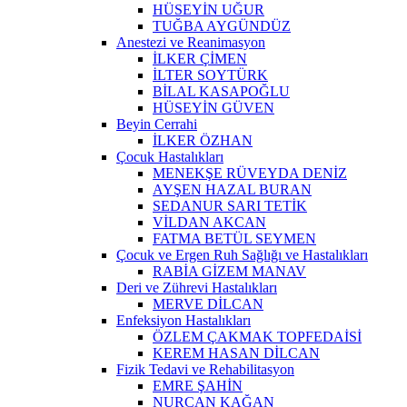
HÜSEYİN UĞUR
TUĞBA AYGÜNDÜZ
Anestezi ve Reanimasyon
İLKER ÇİMEN
İLTER SOYTÜRK
BİLAL KASAPOĞLU
HÜSEYİN GÜVEN
Beyin Cerrahi
İLKER ÖZHAN
Çocuk Hastalıkları
MENEKŞE RÜVEYDA DENİZ
AYŞEN HAZAL BURAN
SEDANUR SARI TETİK
VİLDAN AKCAN
FATMA BETÜL SEYMEN
Çocuk ve Ergen Ruh Sağlığı ve Hastalıkları
RABİA GİZEM MANAV
Deri ve Zührevi Hastalıkları
MERVE DİLCAN
Enfeksiyon Hastalıkları
ÖZLEM ÇAKMAK TOPFEDAİSİ
KEREM HASAN DİLCAN
Fizik Tedavi ve Rehabilitasyon
EMRE ŞAHİN
NURCAN KAĞAN