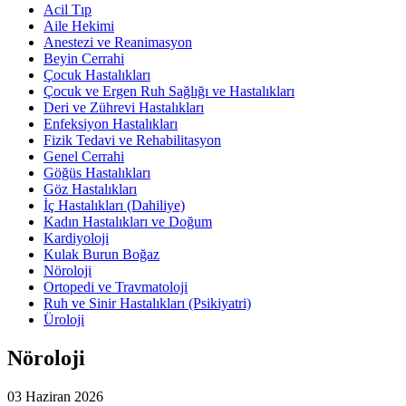
Acil Tıp
Aile Hekimi
Anestezi ve Reanimasyon
Beyin Cerrahi
Çocuk Hastalıkları
Çocuk ve Ergen Ruh Sağlığı ve Hastalıkları
Deri ve Zührevi Hastalıkları
Enfeksiyon Hastalıkları
Fizik Tedavi ve Rehabilitasyon
Genel Cerrahi
Göğüs Hastalıkları
Göz Hastalıkları
İç Hastalıkları (Dahiliye)
Kadın Hastalıkları ve Doğum
Kardiyoloji
Kulak Burun Boğaz
Nöroloji
Ortopedi ve Travmatoloji
Ruh ve Sinir Hastalıkları (Psikiyatri)
Üroloji
Nöroloji
03 Haziran 2026