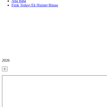
Ana Bina
Fizik Tedavi Ek Hizmet Binası
2026
×