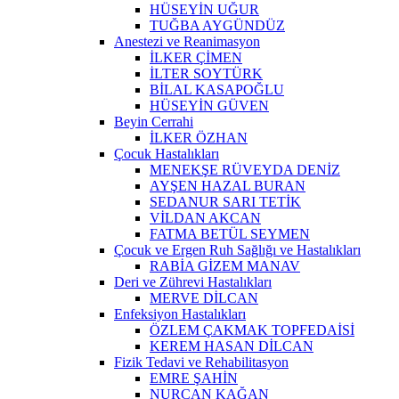
HÜSEYİN UĞUR
TUĞBA AYGÜNDÜZ
Anestezi ve Reanimasyon
İLKER ÇİMEN
İLTER SOYTÜRK
BİLAL KASAPOĞLU
HÜSEYİN GÜVEN
Beyin Cerrahi
İLKER ÖZHAN
Çocuk Hastalıkları
MENEKŞE RÜVEYDA DENİZ
AYŞEN HAZAL BURAN
SEDANUR SARI TETİK
VİLDAN AKCAN
FATMA BETÜL SEYMEN
Çocuk ve Ergen Ruh Sağlığı ve Hastalıkları
RABİA GİZEM MANAV
Deri ve Zührevi Hastalıkları
MERVE DİLCAN
Enfeksiyon Hastalıkları
ÖZLEM ÇAKMAK TOPFEDAİSİ
KEREM HASAN DİLCAN
Fizik Tedavi ve Rehabilitasyon
EMRE ŞAHİN
NURCAN KAĞAN