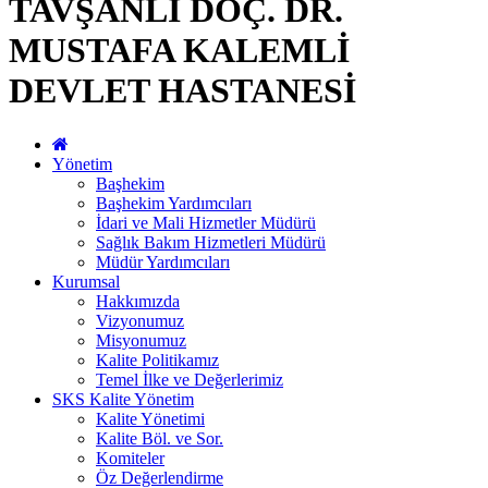
TAVŞANLI DOÇ. DR.
MUSTAFA KALEMLİ
DEVLET HASTANESİ
Yönetim
Başhekim
Başhekim Yardımcıları
İdari ve Mali Hizmetler Müdürü
Sağlık Bakım Hizmetleri Müdürü
Müdür Yardımcıları
Kurumsal
Hakkımızda
Vizyonumuz
Misyonumuz
Kalite Politikamız
Temel İlke ve Değerlerimiz
SKS Kalite Yönetim
Kalite Yönetimi
Kalite Böl. ve Sor.
Komiteler
Öz Değerlendirme