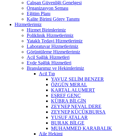
Çalışan Güvenliği Genelgesi
Organizasyon Şeması
Eğitim Planı
Kalite Birimi Görev Tanımı
Hizmetlerimiz
Hizmet Birimlerimiz
Poliklinik Hizmetlerimiz
Yataklı Tedavi Hizmetlerimiz
Laboratuvar Hizmetlerimiz
Görüntüleme Hizmetlerimiz
Acil Sağlık Hizmetleri
Evde Sağlık Hizmetleri
Branşlarımız ve Hekimlerimiz
Acil Tıp
YAVUZ SELİM BENZER
ÖZGÜN MERAL
KARTAL ALUMERT
EŞREF GENÇ
KÜBRA BİLGİN
ZEYNEP NEVAL DERE
ZEYNEP KÜÇÜKBURSA
YUSUF ATALAR
BURAK BİLGE
MUHAMMED KARABALIK
Aile Hekimi