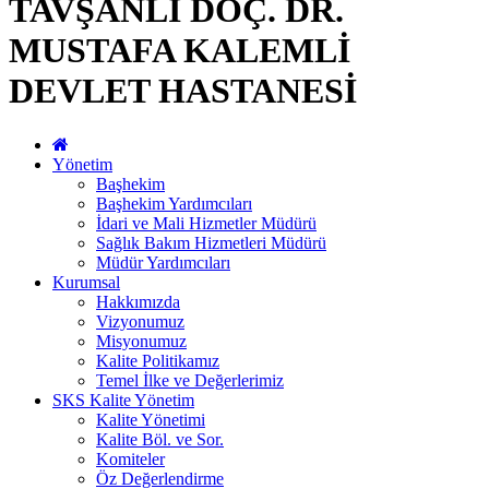
TAVŞANLI DOÇ. DR.
MUSTAFA KALEMLİ
DEVLET HASTANESİ
Yönetim
Başhekim
Başhekim Yardımcıları
İdari ve Mali Hizmetler Müdürü
Sağlık Bakım Hizmetleri Müdürü
Müdür Yardımcıları
Kurumsal
Hakkımızda
Vizyonumuz
Misyonumuz
Kalite Politikamız
Temel İlke ve Değerlerimiz
SKS Kalite Yönetim
Kalite Yönetimi
Kalite Böl. ve Sor.
Komiteler
Öz Değerlendirme