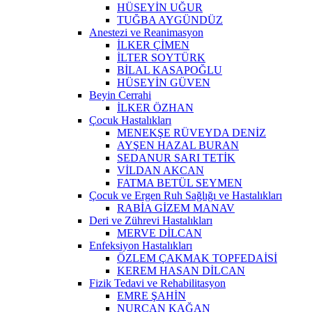
HÜSEYİN UĞUR
TUĞBA AYGÜNDÜZ
Anestezi ve Reanimasyon
İLKER ÇİMEN
İLTER SOYTÜRK
BİLAL KASAPOĞLU
HÜSEYİN GÜVEN
Beyin Cerrahi
İLKER ÖZHAN
Çocuk Hastalıkları
MENEKŞE RÜVEYDA DENİZ
AYŞEN HAZAL BURAN
SEDANUR SARI TETİK
VİLDAN AKCAN
FATMA BETÜL SEYMEN
Çocuk ve Ergen Ruh Sağlığı ve Hastalıkları
RABİA GİZEM MANAV
Deri ve Zührevi Hastalıkları
MERVE DİLCAN
Enfeksiyon Hastalıkları
ÖZLEM ÇAKMAK TOPFEDAİSİ
KEREM HASAN DİLCAN
Fizik Tedavi ve Rehabilitasyon
EMRE ŞAHİN
NURCAN KAĞAN