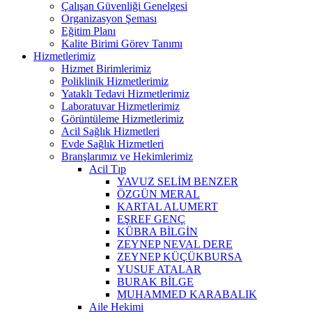
Çalışan Güvenliği Genelgesi
Organizasyon Şeması
Eğitim Planı
Kalite Birimi Görev Tanımı
Hizmetlerimiz
Hizmet Birimlerimiz
Poliklinik Hizmetlerimiz
Yataklı Tedavi Hizmetlerimiz
Laboratuvar Hizmetlerimiz
Görüntüleme Hizmetlerimiz
Acil Sağlık Hizmetleri
Evde Sağlık Hizmetleri
Branşlarımız ve Hekimlerimiz
Acil Tıp
YAVUZ SELİM BENZER
ÖZGÜN MERAL
KARTAL ALUMERT
EŞREF GENÇ
KÜBRA BİLGİN
ZEYNEP NEVAL DERE
ZEYNEP KÜÇÜKBURSA
YUSUF ATALAR
BURAK BİLGE
MUHAMMED KARABALIK
Aile Hekimi