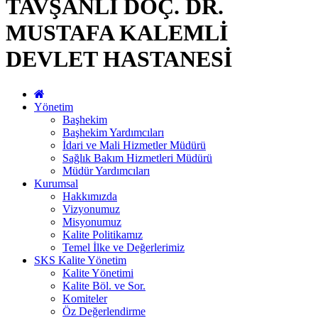
TAVŞANLI DOÇ. DR.
MUSTAFA KALEMLİ
DEVLET HASTANESİ
Yönetim
Başhekim
Başhekim Yardımcıları
İdari ve Mali Hizmetler Müdürü
Sağlık Bakım Hizmetleri Müdürü
Müdür Yardımcıları
Kurumsal
Hakkımızda
Vizyonumuz
Misyonumuz
Kalite Politikamız
Temel İlke ve Değerlerimiz
SKS Kalite Yönetim
Kalite Yönetimi
Kalite Böl. ve Sor.
Komiteler
Öz Değerlendirme