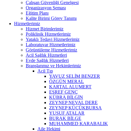
Çalışan Güvenliği Genelgesi
Organizasyon Şeması
Eğitim Planı
Kalite Birimi Görev Tanımı
Hizmetlerimiz
Hizmet Birimlerimiz
Poliklinik Hizmetlerimiz
Yataklı Tedavi Hizmetlerimiz
Laboratuvar Hizmetlerimiz
Görüntüleme Hizmetlerimiz
Acil Sağlık Hizmetleri
Evde Sağlık Hizmetleri
Branşlarımız ve Hekimlerimiz
Acil Tıp
YAVUZ SELİM BENZER
ÖZGÜN MERAL
KARTAL ALUMERT
EŞREF GENÇ
KÜBRA BİLGİN
ZEYNEP NEVAL DERE
ZEYNEP KÜÇÜKBURSA
YUSUF ATALAR
BURAK BİLGE
MUHAMMED KARABALIK
Aile Hekimi