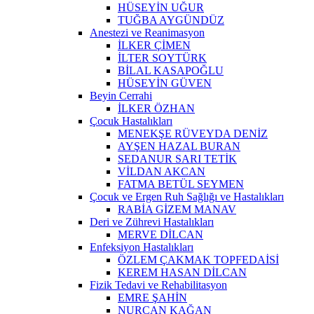
HÜSEYİN UĞUR
TUĞBA AYGÜNDÜZ
Anestezi ve Reanimasyon
İLKER ÇİMEN
İLTER SOYTÜRK
BİLAL KASAPOĞLU
HÜSEYİN GÜVEN
Beyin Cerrahi
İLKER ÖZHAN
Çocuk Hastalıkları
MENEKŞE RÜVEYDA DENİZ
AYŞEN HAZAL BURAN
SEDANUR SARI TETİK
VİLDAN AKCAN
FATMA BETÜL SEYMEN
Çocuk ve Ergen Ruh Sağlığı ve Hastalıkları
RABİA GİZEM MANAV
Deri ve Zührevi Hastalıkları
MERVE DİLCAN
Enfeksiyon Hastalıkları
ÖZLEM ÇAKMAK TOPFEDAİSİ
KEREM HASAN DİLCAN
Fizik Tedavi ve Rehabilitasyon
EMRE ŞAHİN
NURCAN KAĞAN